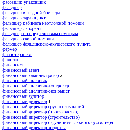
фасовщик-упаковщик
фельдшер
фельдшер выездной бригады
фельдшер здравпункта
фельдшер кабинета неотложной помощи
фельдшер-лаборант
фельдшер по предрейсовым осмотрам
фельдшер скорой помощи
фельдшер фельдшерско-акушерского пункта
фермер
физиотерапевт
филолог
финансист
финансовый агент
финансовый администратор
2
финансовый аналитик
финансовый аналитик-контролер
финансовый аналитик-экономист
финансовый аудитор
финансовый директор
1
финансовый директор группы компаний
финансовый директор (производство)
финансовый директор (строительство)
финансовый директор с функцией главного бухгалтера
финансовый директор холдинга