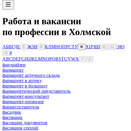
Работа и вакансии
по профессии в Холмской
А
Б
В
Г
Д
Е
Ж
З
И
К
Л
М
Н
О
П
Р
С
Т
У
Х
Ц
Ч
Ш
Э
Ю
Ё
Й
Ф
Щ
Ы
#
Я
A
B
C
D
E
F
G
H
I
J
K
L
M
N
O
P
Q
R
S
T
U
V
W
X
Y
Z
фандрайзер
фармацевт
фармацевт аптечного склада
фармацевт в аптеку
фармацевт в больницу
фармацевтический представитель
фармацевт-консультант
фармацевт-провизор
фаршесоставитель
фасадчик
фасовщик
фасовщик документов
фасовщик специй