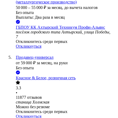
(металлургическое производство)
50 000
–
55 000
₽
за месяц,
до вычета налогов
Без опыта
Выплаты: Два раза в месяц
ГБПОУ КК Ахтырский Техникум Профи-Альянс
посёлок городского типа Ахтырский, улица Победы,
7
Откликнитесь среди первых
Откликнуться
Продавец-универсал
от
59 000
₽
за месяц,
на руки
Без опыта
Красное & Белое, розничная сеть
3.3
•
11877
отзывов
станица Холмская
Можно без резюме
Откликнитесь среди первых
Откликнуться